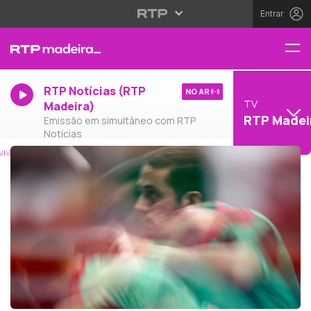
Entrar
RTP Notícias (RTP
NO AR
TV
Madeira)
RTP Madei
Emissão em simultâneo com RTP
Notícias