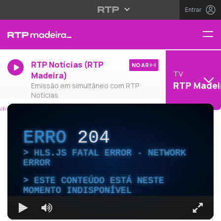
Entrar
RTP Notícias (RTP
NO AR
TV
Madeira)
RTP Madei
Emissão em simultâneo com RTP
Notícias
ERRO
204
HLS.JS FATAL ERROR - NETWORK
ERROR
ESTE CONTEÚDO ESTÁ NESTE
MOMENTO INDISPONÍVEL