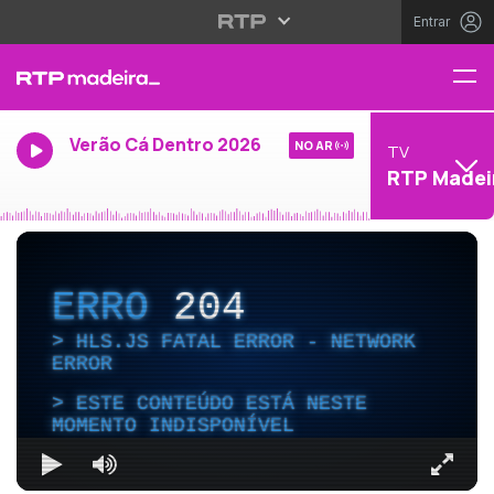
Entrar
Verão Cá Dentro 2026
NO AR
TV
RTP Madei
ERRO
204
HLS.JS FATAL ERROR - NETWORK
ERROR
ESTE CONTEÚDO ESTÁ NESTE
MOMENTO INDISPONÍVEL