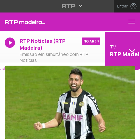
Entrar
RTP Notícias (RTP
NO AR
TV
Madeira)
RTP Madei
Emissão em simultâneo com RTP
Notícias