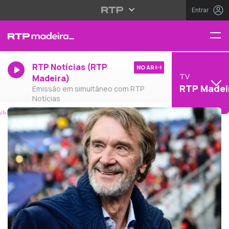
Entrar
RTP Notícias (RTP
NO AR
TV
Madeira)
RTP Madei
Emissão em simultâneo com RTP
Notícias