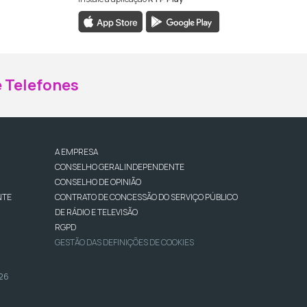
ebook da RTP Madeira
nstagram da RTP Madeira
 Telefones
A EMPRESA
CONSELHO GERAL INDEPENDENTE
CONSELHO DE OPINIÃO
NTE
CONTRATO DE CONCESSÃO DO SERVIÇO PÚBLICO
DE RÁDIO E TELEVISÃO
RGPD
GESTÃO DAS DEFINIÇÕES DE COOKIES
026