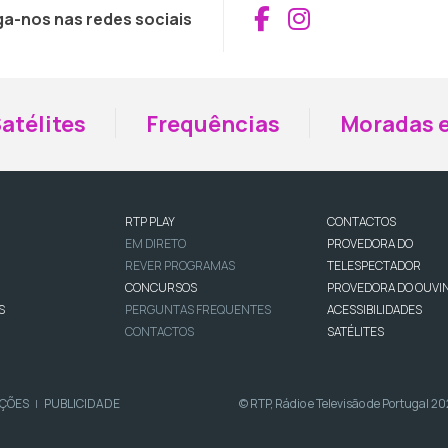
Aceder ao Fac
Aceder ao I
ga-nos nas redes sociais
atélites
Frequências
Moradas e
RTP PLAY
CONTACTOS
EM DIRETO
PROVEDORA DO
REVER PROGRAMAS
TELESPECTADOR
CONCURSOS
PROVEDORA DO OUVI
S
PERGUNTAS FREQUENTES
ACESSIBILIDADES
CONTACTOS
SATÉLITES
IÇÕES
PUBLICIDADE
© RTP, Rádio e Televisão de Portugal 2
|