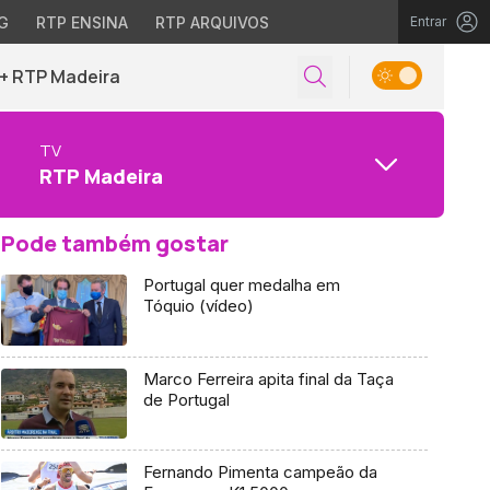
G
RTP ENSINA
RTP ARQUIVOS
Entrar
+ RTP Madeira
TV
RTP Madeira
Pode também gostar
Portugal quer medalha em
Tóquio (vídeo)
Marco Ferreira apita final da Taça
de Portugal
Fernando Pimenta campeão da