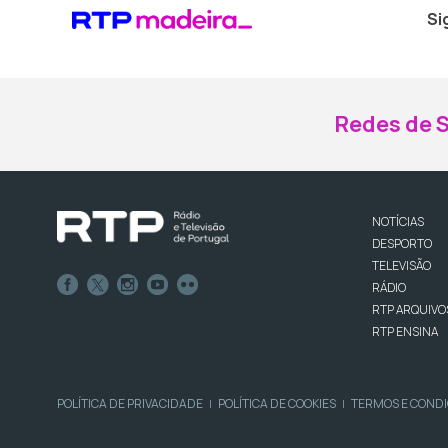
Si
Redes de S
NOTÍCIAS
DESPORTO
TELEVISÃO
RÁDIO
RTP ARQUIVO
RTP ENSINA
POLÍTICA DE PRIVACIDADE
POLÍTICA DE COOKIES
TERMOS E COND
|
|