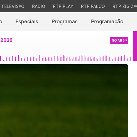
TELEVISÃO
RÁDIO
RTP PLAY
RTP PALCO
RTP ZIG ZA
o
Especiais
Programas
Programação
 2026
NO AR