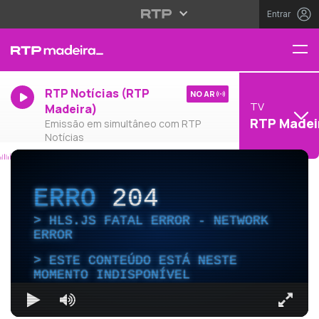
Entrar
RTP Notícias (RTP
NO AR
TV
Madeira)
RTP Madei
Emissão em simultâneo com RTP
Notícias
ERRO
204
HLS.JS FATAL ERROR - NETWORK
ERROR
ESTE CONTEÚDO ESTÁ NESTE
MOMENTO INDISPONÍVEL