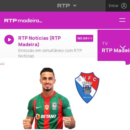
Entrar
RTP Notícias (RTP
NO AR
TV
Madeira)
RTP Madei
Emissão em simultâneo com RTP
Notícias