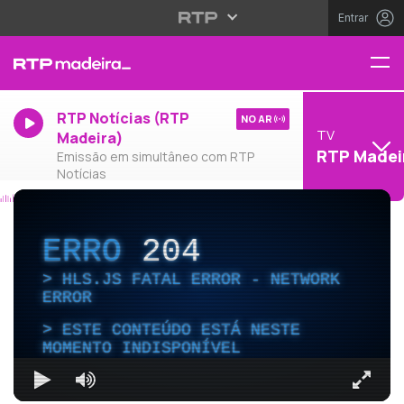
Entrar
RTP Notícias (RTP
NO AR
TV
Madeira)
RTP Madei
Emissão em simultâneo com RTP
Notícias
ERRO
204
HLS.JS FATAL ERROR - NETWORK
ERROR
ESTE CONTEÚDO ESTÁ NESTE
MOMENTO INDISPONÍVEL