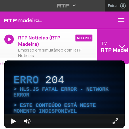
Entrar
RTP Notícias (RTP
NO AR
TV
Madeira)
RTP Madei
Emissão em simultâneo com RTP
Notícias
ERRO
204
HLS.JS FATAL ERROR - NETWORK
ERROR
ESTE CONTEÚDO ESTÁ NESTE
MOMENTO INDISPONÍVEL