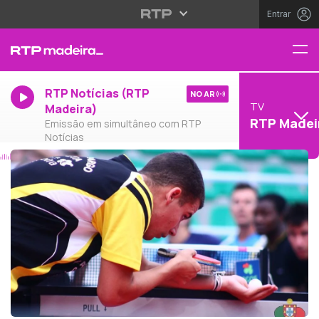
Entrar
RTP Notícias (RTP
NO AR
TV
Madeira)
RTP Madei
Emissão em simultâneo com RTP
Notícias