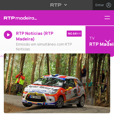
Entrar
RTP Notícias (RTP
NO AR
TV
Madeira)
RTP Madei
Emissão em simultâneo com RTP
Notícias