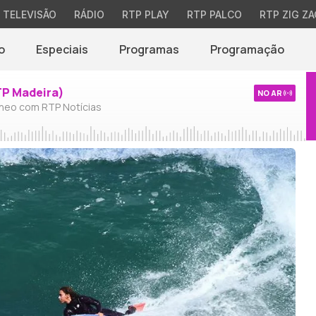
TELEVISÃO
RÁDIO
RTP PLAY
RTP PALCO
RTP ZIG ZA
o
Especiais
Programas
Programação
TP Madeira)
NO AR
neo com RTP Notícias