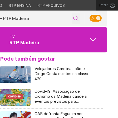
G
RTP ENSINA
RTP ARQUIVOS
Entrar
+ RTP Madeira
TV
RTP Madeira
Pode também gostar
Velejadores Carolina João e
Diogo Costa quintos na classe
470
Covid-19: Associação de
Ciclismo da Madeira cancela
eventos previstos para
novembro
CAB defronta Esgueira nos