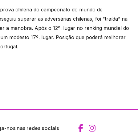
da prova chilena do campeonato do mundo de
guiu superar as adversárias chilenas, foi “traída” na
r a manobra. Após o 12º. lugar no ranking mundial do
 um modesto 17º. lugar. Posição que poderá melhorar
ortugal.
Aceder ao Fac
Aceder ao I
ga-nos nas redes sociais