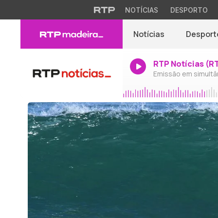
NOTÍCIAS
DESPORTO
Notícias
Desport
RTP Notícias (R
Emissão em simultâ