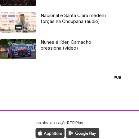
Nacional e Santa Clara medem
forças na Choupana (áudio)
Nunes é líder, Camacho
pressiona (vídeo)
PUB
Instale a aplicação
RTP Play
ebook da RTP Madeira
nstagram da RTP Madeira