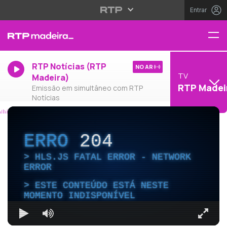
Entrar
RTP Notícias (RTP
NO AR
TV
Madeira)
RTP Madei
Emissão em simultâneo com RTP
Notícias
ERRO
204
HLS.JS FATAL ERROR - NETWORK
ERROR
ESTE CONTEÚDO ESTÁ NESTE
MOMENTO INDISPONÍVEL