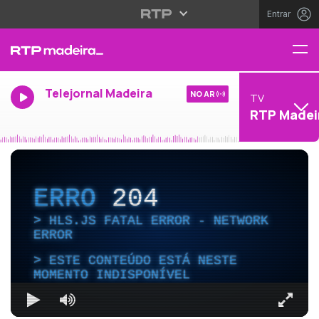
Entrar
Telejornal Madeira
NO AR
TV
RTP Madei
ERRO
204
HLS.JS FATAL ERROR - NETWORK
ERROR
ESTE CONTEÚDO ESTÁ NESTE
MOMENTO INDISPONÍVEL