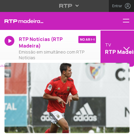
Entrar
RTP Notícias (RTP
NO AR
TV
Madeira)
RTP Madei
Emissão em simultâneo com RTP
Notícias