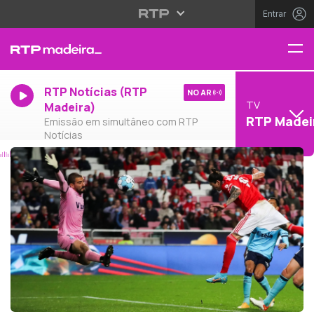
Entrar
RTP Notícias (RTP
NO AR
TV
Madeira)
RTP Madei
Emissão em simultâneo com RTP
Notícias