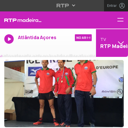
Entrar
Atlântida Açores
NO AR
TV
RTP Madei