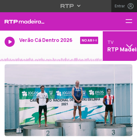
Entrar
Verão Cá Dentro 2026
NO AR
TV
RTP Madei