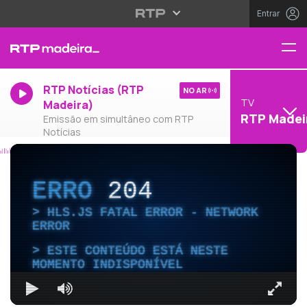
Entrar
RTP Notícias (RTP
NO AR
TV
Madeira)
RTP Madei
Emissão em simultâneo com RTP
Notícias
ERRO
204
HLS.JS FATAL ERROR - NETWORK
ERROR
ESTE CONTEÚDO ESTÁ NESTE
MOMENTO INDISPONÍVEL