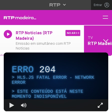
Entrar
RTP Notícias (RTP
NO AR
TV
Madeira)
RTP Madei
Emissão em simultâneo com RTP
Notícias
ERRO
204
HLS.JS FATAL ERROR - NETWORK
ERROR
ESTE CONTEÚDO ESTÁ NESTE
MOMENTO INDISPONÍVEL