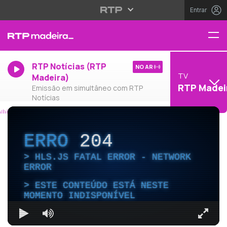
Entrar
RTP Notícias (RTP
NO AR
TV
Madeira)
RTP Madei
Emissão em simultâneo com RTP
Notícias
ERRO
204
HLS.JS FATAL ERROR - NETWORK
ERROR
ESTE CONTEÚDO ESTÁ NESTE
MOMENTO INDISPONÍVEL