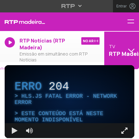
Entrar
RTP Notícias (RTP
NO AR
TV
Madeira)
RTP Madei
Emissão em simultâneo com RTP
Notícias
ERRO
204
HLS.JS FATAL ERROR - NETWORK
ERROR
ESTE CONTEÚDO ESTÁ NESTE
MOMENTO INDISPONÍVEL