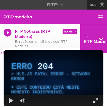
Entrar
RTP Notícias (RTP
NO AR
TV
Madeira)
RTP Madei
Emissão em simultâneo com RTP
Notícias
ERRO
204
HLS.JS FATAL ERROR - NETWORK
ERROR
ESTE CONTEÚDO ESTÁ NESTE
MOMENTO INDISPONÍVEL