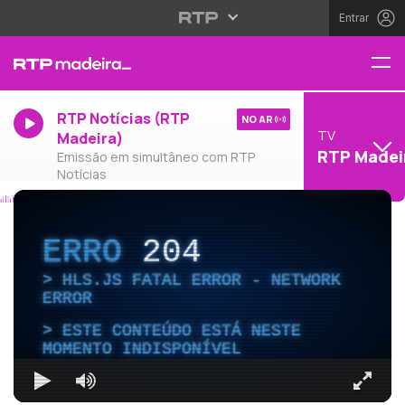
Entrar
RTP Notícias (RTP
NO AR
TV
Madeira)
RTP Madei
Emissão em simultâneo com RTP
Notícias
ERRO
204
HLS.JS FATAL ERROR - NETWORK
ERROR
ESTE CONTEÚDO ESTÁ NESTE
MOMENTO INDISPONÍVEL