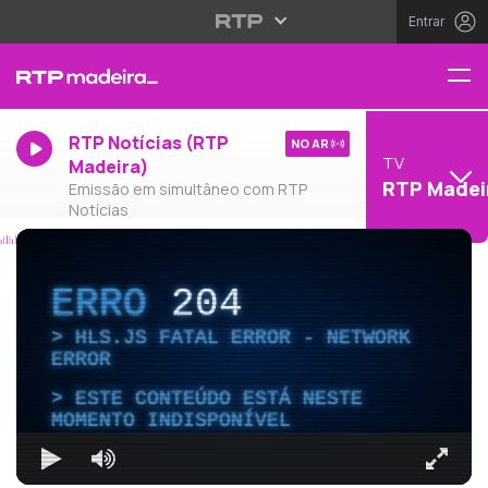
Entrar
RTP Notícias (RTP
NO AR
TV
Madeira)
RTP Madei
Emissão em simultâneo com RTP
Notícias
ERRO
204
HLS.JS FATAL ERROR - NETWORK
ERROR
ESTE CONTEÚDO ESTÁ NESTE
MOMENTO INDISPONÍVEL