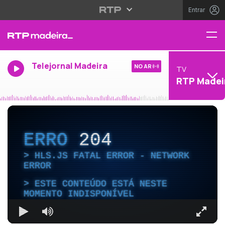
Entrar
Telejornal Madeira
NO AR
TV
RTP Madei
ERRO
204
HLS.JS FATAL ERROR - NETWORK
ERROR
ESTE CONTEÚDO ESTÁ NESTE
MOMENTO INDISPONÍVEL