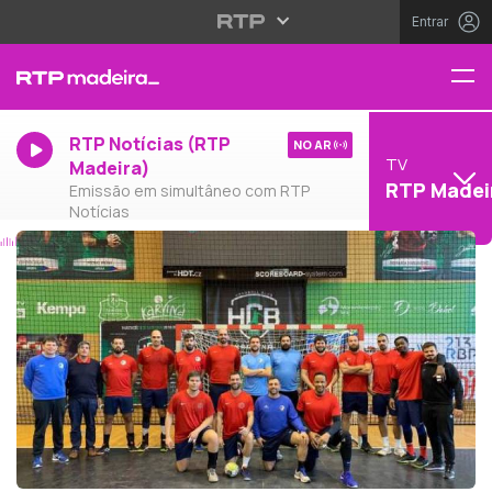
Entrar
RTP Notícias (RTP
NO AR
TV
Madeira)
RTP Madei
Emissão em simultâneo com RTP
Notícias