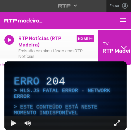
Entrar
RTP Notícias (RTP
NO AR
TV
Madeira)
RTP Madei
Emissão em simultâneo com RTP
Notícias
ERRO
204
HLS.JS FATAL ERROR - NETWORK
ERROR
ESTE CONTEÚDO ESTÁ NESTE
MOMENTO INDISPONÍVEL