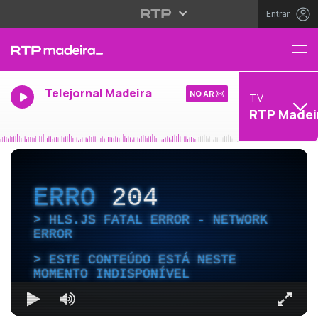
Entrar
Telejornal Madeira
NO AR
TV
RTP Madei
ERRO
204
HLS.JS FATAL ERROR - NETWORK
ERROR
ESTE CONTEÚDO ESTÁ NESTE
MOMENTO INDISPONÍVEL