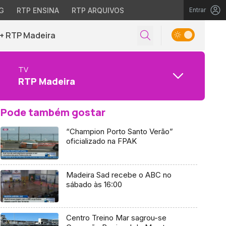
G
RTP ENSINA
RTP ARQUIVOS
Entrar
+ RTP Madeira
TV
RTP Madeira
Pode também gostar
“Champion Porto Santo Verão”
oficializado na FPAK
Madeira Sad recebe o ABC no
sábado às 16:00
Centro Treino Mar sagrou-se