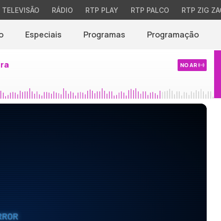
TELEVISÃO
RÁDIO
RTP PLAY
RTP PALCO
RTP ZIG ZA
o
Especiais
Programas
Programação
ira
NO AR
RROR