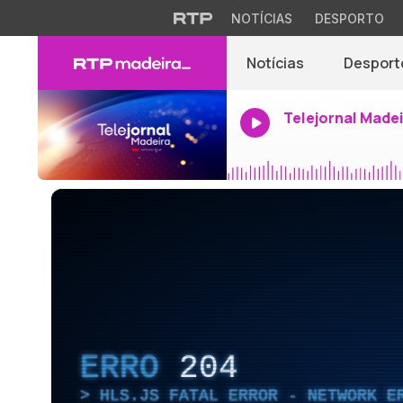
NOTÍCIAS
DESPORTO
Notícias
Desport
Telejornal Made
ERRO
204
HLS.JS FATAL ERROR - NETWORK E