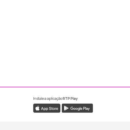
Instale a aplicação
RTP Play
ebook da RTP Madeira
nstagram da RTP Madeira