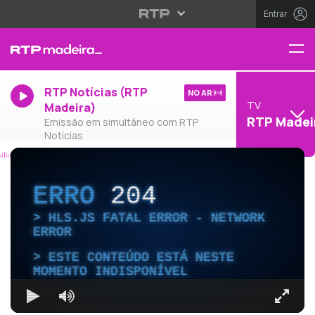
Entrar
RTP Notícias (RTP
NO AR
TV
Madeira)
RTP Madei
Emissão em simultâneo com RTP
Notícias
ERRO
204
HLS.JS FATAL ERROR - NETWORK
ERROR
ESTE CONTEÚDO ESTÁ NESTE
MOMENTO INDISPONÍVEL