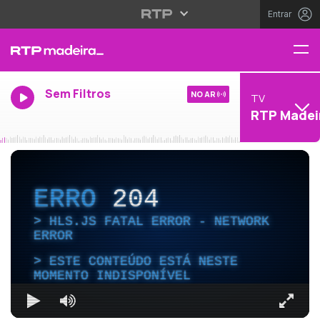
Entrar
Sem Filtros
NO AR
TV
RTP Madei
ERRO
204
HLS.JS FATAL ERROR - NETWORK
ERROR
ESTE CONTEÚDO ESTÁ NESTE
MOMENTO INDISPONÍVEL