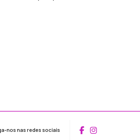
Aceder ao Fac
Aceder ao I
ga-nos nas redes sociais