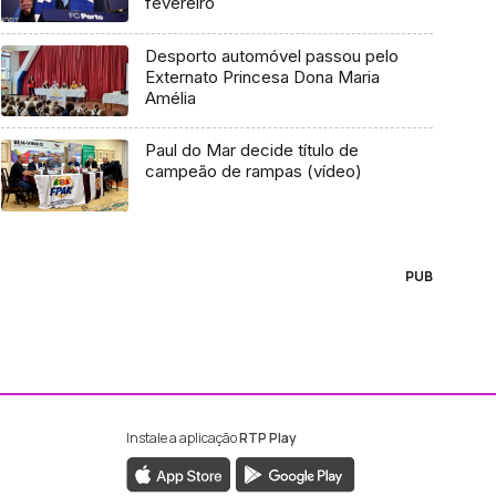
fevereiro
Desporto automóvel passou pelo
Externato Princesa Dona Maria
Amélia
Paul do Mar decide título de
campeão de rampas (vídeo)
PUB
Instale a aplicação
RTP Play
ebook da RTP Madeira
nstagram da RTP Madeira