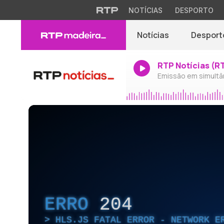
NOTÍCIAS
DESPORTO
Notícias
Desport
RTP Notícias (R
Emissão em simultâ
ERRO
204
HLS.JS FATAL ERROR - NETWORK E