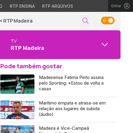
G
RTP ENSINA
RTP ARQUIVOS
Entrar
+ RTP Madeira
TV
RTP Madeira
Pode também gostar
Madeirense Fátima Pinto assina
pelo Sporting: «Estou de volta a
casa»
Marítimo empata e atrasa-se em
relação aos lugares de subida
(áudio)
Madeira é Vice-Campeã