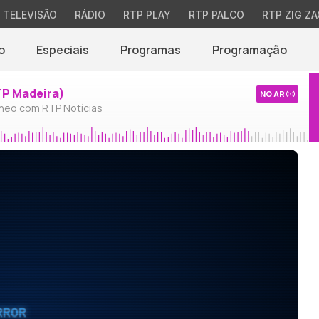
TELEVISÃO
RÁDIO
RTP PLAY
RTP PALCO
RTP ZIG ZA
o
Especiais
Programas
Programação
TP Madeira)
NO AR
neo com RTP Notícias
RROR