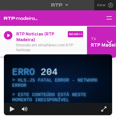
Entrar
RTP Notícias (RTP
NO AR
TV
Madeira)
RTP Madei
Emissão em simultâneo com RTP
Notícias
ERRO
204
HLS.JS FATAL ERROR - NETWORK
ERROR
ESTE CONTEÚDO ESTÁ NESTE
MOMENTO INDISPONÍVEL