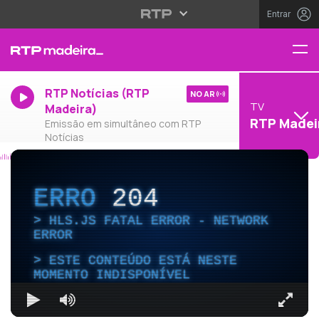
Entrar
RTP Notícias (RTP
NO AR
TV
Madeira)
RTP Madei
Emissão em simultâneo com RTP
Notícias
ERRO
204
HLS.JS FATAL ERROR - NETWORK
ERROR
ESTE CONTEÚDO ESTÁ NESTE
MOMENTO INDISPONÍVEL