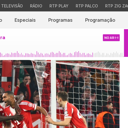
TELEVISÃO
RÁDIO
RTP PLAY
RTP PALCO
RTP ZIG ZA
o
Especiais
Programas
Programação
ira
NO AR