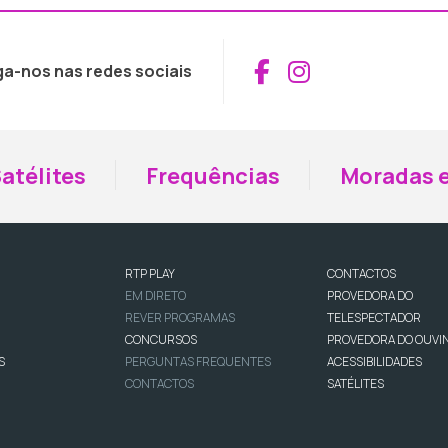
Aceder ao Fac
Aceder ao I
ga-nos nas redes sociais
atélites
Frequências
Moradas e
RTP PLAY
CONTACTOS
EM DIRETO
PROVEDORA DO
REVER PROGRAMAS
TELESPECTADOR
CONCURSOS
PROVEDORA DO OUVI
S
PERGUNTAS FREQUENTES
ACESSIBILIDADES
CONTACTOS
SATÉLITES