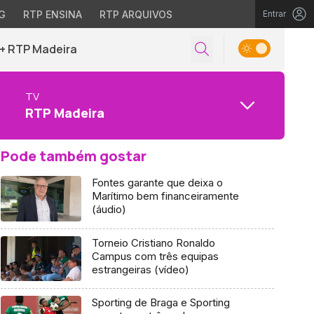
G
RTP ENSINA
RTP ARQUIVOS
Entrar
+ RTP Madeira
TV
RTP Madeira
Pode também gostar
Fontes garante que deixa o
Marítimo bem financeiramente
(áudio)
Torneio Cristiano Ronaldo
Campus com três equipas
estrangeiras (vídeo)
Sporting de Braga e Sporting