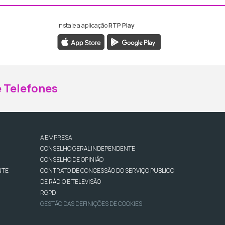
Instale a aplicação
RTP Play
ebook da RTP Madeira
nstagram da RTP Madeira
 Telefones
A EMPRESA
CONSELHO GERAL INDEPENDENTE
CONSELHO DE OPINIÃO
NTE
CONTRATO DE CONCESSÃO DO SERVIÇO PÚBLICO
DE RÁDIO E TELEVISÃO
RGPD
GESTÃO DAS DEFINIÇÕES DE COOKIES