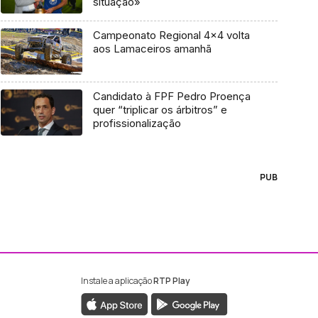
situação»
Campeonato Regional 4×4 volta
aos Lamaceiros amanhã
Candidato à FPF Pedro Proença
quer “triplicar os árbitros” e
profissionalização
PUB
Instale a aplicação
RTP Play
ebook da RTP Madeira
nstagram da RTP Madeira