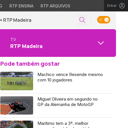
G
RTP ENSINA
RTP ARQUIVOS
Entrar
+ RTP Madeira
TV
RTP Madeira
Pode também gostar
Machico vence Resende mesmo
com 10 jogadores
Miguel Oliveira em segundo no
GP da Alemanha de MotoGP
Marítimo tem a 3ª. melhor