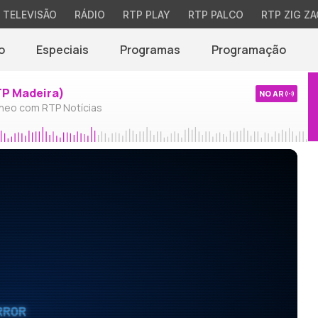
TELEVISÃO
RÁDIO
RTP PLAY
RTP PALCO
RTP ZIG ZA
o
Especiais
Programas
Programação
TP Madeira)
NO AR
neo com RTP Notícias
RROR