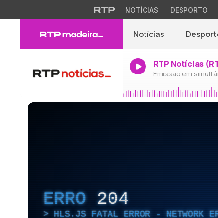
NOTÍCIAS
DESPORTO
Notícias
Desport
RTP Notícias (R
Emissão em simultâ
ERRO
204
HLS.JS FATAL ERROR - NETWORK E