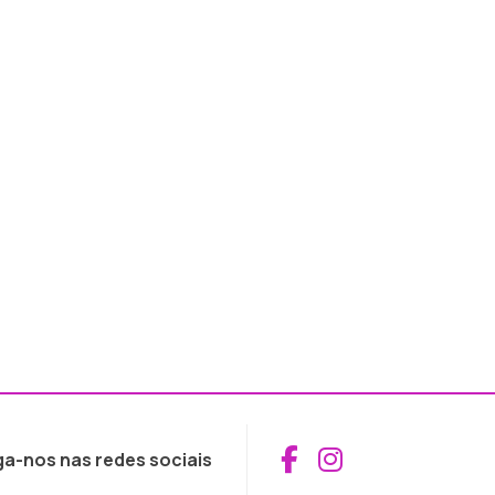
Aceder ao Fac
Aceder ao I
ga-nos nas redes sociais