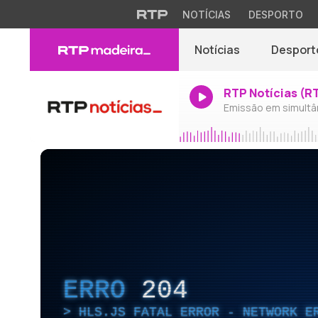
NOTÍCIAS
DESPORTO
Notícias
Desport
RTP Notícias (R
Emissão em simultâ
ERRO
204
HLS.JS FATAL ERROR - NETWORK E