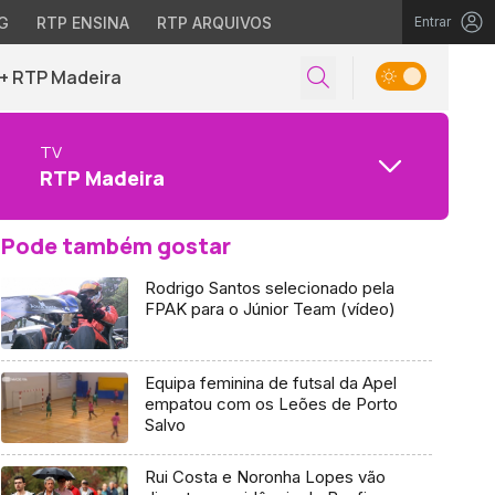
G
RTP ENSINA
RTP ARQUIVOS
Entrar
+ RTP Madeira
TV
RTP Madeira
Pode também gostar
Rodrigo Santos selecionado pela
FPAK para o Júnior Team (vídeo)
Equipa feminina de futsal da Apel
empatou com os Leões de Porto
Salvo
Rui Costa e Noronha Lopes vão