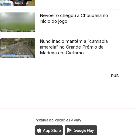
Nevoeiro chegou à Choupana no
inicio do jogo
Nuno Inácio mantém a “camisola
amarela” no Grande Prémio da
Madeira em Ciclismo
PUB
Instale a aplicação
RTP Play
ebook da RTP Madeira
nstagram da RTP Madeira