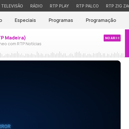
TELEVISÃO
RÁDIO
RTP PLAY
RTP PALCO
RTP ZIG ZA
o
Especiais
Programas
Programação
TP Madeira)
NO AR
neo com RTP Notícias
RROR