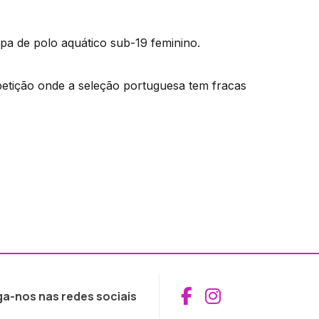
a de polo aquático sub-19 feminino.
etição onde a seleção portuguesa tem fracas
Aceder ao Fac
Aceder ao I
ga-nos nas redes sociais