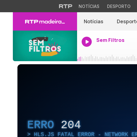
NOTÍCIAS
DESPORTO
Notícias
Desport
Sem Filtros
ERRO
204
HLS.JS FATAL ERROR - NETWORK E