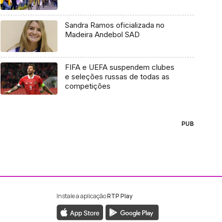
Sandra Ramos oficializada no
Madeira Andebol SAD
FIFA e UEFA suspendem clubes
e seleções russas de todas as
competições
PUB
Instale a aplicação
RTP Play
ebook da RTP Madeira
nstagram da RTP Madeira