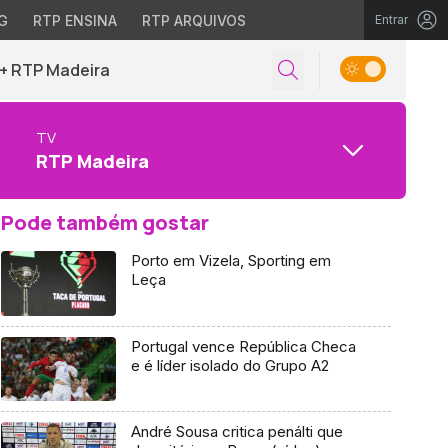
G
RTP ENSINA
RTP ARQUIVOS
Entrar
+ RTP Madeira
TV
RTP Madeira
Pode também gostar
Porto em Vizela, Sporting em
Leça
Portugal vence República Checa
e é líder isolado do Grupo A2
André Sousa critica penálti que