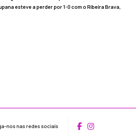
upana esteve a perder por 1-0 com o Ribeira Brava,
Aceder ao Fac
Aceder ao I
ga-nos nas redes sociais