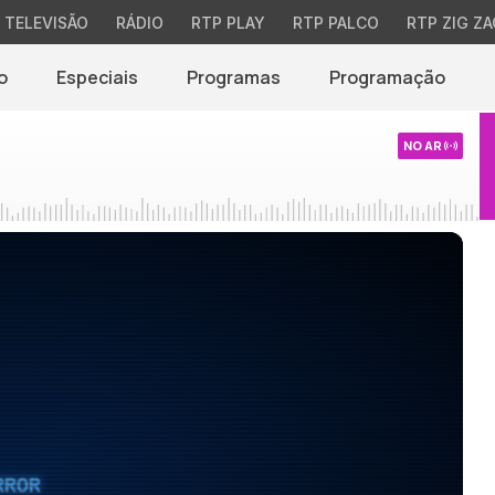
TELEVISÃO
RÁDIO
RTP PLAY
RTP PALCO
RTP ZIG ZA
o
Especiais
Programas
Programação
NO AR
RROR