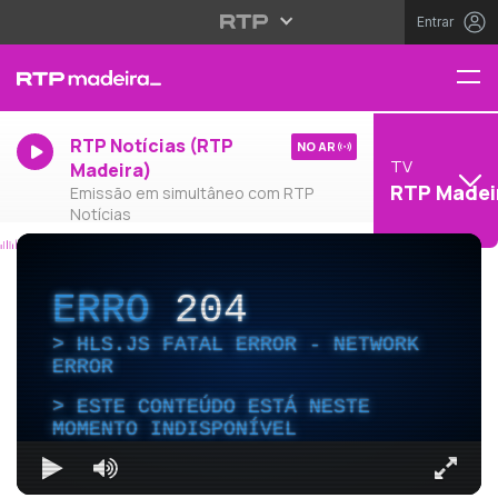
Entrar
RTP Notícias (RTP
NO AR
TV
Madeira)
RTP Madei
Emissão em simultâneo com RTP
Notícias
ERRO
204
HLS.JS FATAL ERROR - NETWORK
ERROR
ESTE CONTEÚDO ESTÁ NESTE
MOMENTO INDISPONÍVEL