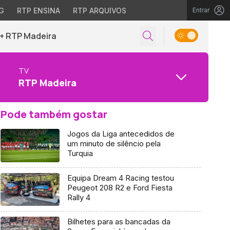
G
RTP ENSINA
RTP ARQUIVOS
Entrar
+ RTP Madeira
TV
RTP Madeira
Pode também gostar
Jogos da Liga antecedidos de
um minuto de silêncio pela
Turquia
Equipa Dream 4 Racing testou
Peugeot 208 R2 e Ford Fiesta
Rally 4
Bilhetes para as bancadas da