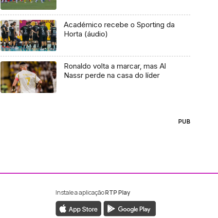
Académico recebe o Sporting da
Horta (áudio)
Ronaldo volta a marcar, mas Al
Nassr perde na casa do líder
PUB
Instale a aplicação
RTP Play
ebook da RTP Madeira
nstagram da RTP Madeira