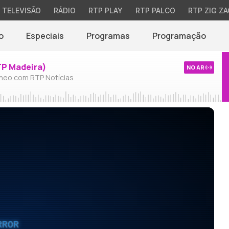
TELEVISÃO
RÁDIO
RTP PLAY
RTP PALCO
RTP ZIG ZA
o
Especiais
Programas
Programação
TP Madeira)
NO AR
neo com RTP Notícias
RROR