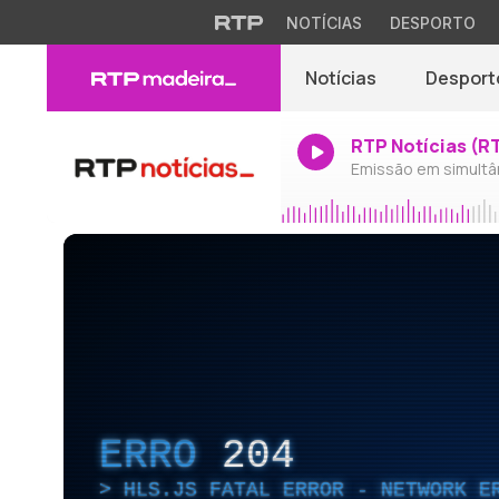
NOTÍCIAS
DESPORTO
Notícias
Desport
RTP Notícias (R
Emissão em simultâ
ERRO
204
HLS.JS FATAL ERROR - NETWORK E