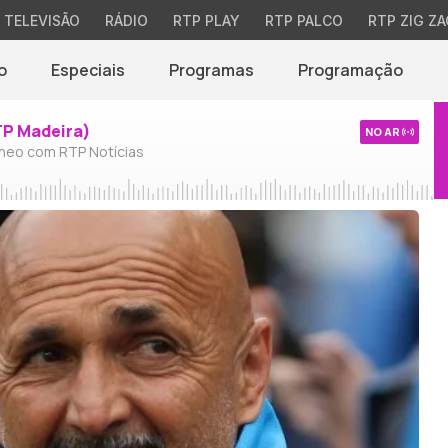
TELEVISÃO
RÁDIO
RTP PLAY
RTP PALCO
RTP ZIG ZA
o
Especiais
Programas
Programação
TP Madeira)
NO AR
neo com RTP Notícias