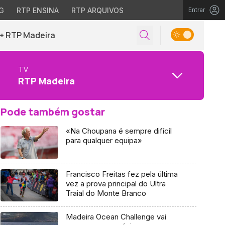
G
RTP ENSINA
RTP ARQUIVOS
Entrar
+ RTP Madeira
TV
RTP Madeira
Pode também gostar
«Na Choupana é sempre difícil
para qualquer equipa»
Francisco Freitas fez pela última
vez a prova principal do Ultra
Traial do Monte Branco
Madeira Ocean Challenge vai