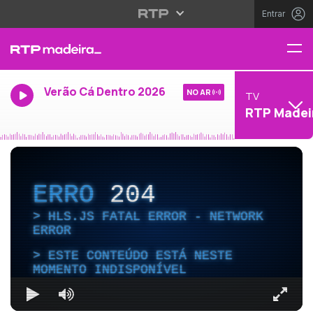
Entrar
Verão Cá Dentro 2026
NO AR
TV
RTP Madei
ERRO
204
HLS.JS FATAL ERROR - NETWORK
ERROR
ESTE CONTEÚDO ESTÁ NESTE
MOMENTO INDISPONÍVEL