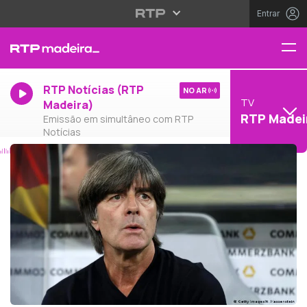
Entrar
RTP Notícias (RTP
NO AR
TV
Madeira)
RTP Madei
Emissão em simultâneo com RTP
Notícias