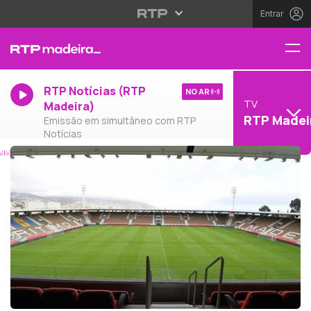
Entrar
RTP Notícias (RTP
NO AR
TV
Madeira)
RTP Madei
Emissão em simultâneo com RTP
Notícias