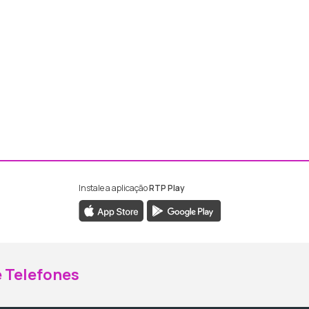
Instale a aplicação
RTP Play
ebook da RTP Madeira
nstagram da RTP Madeira
 Telefones