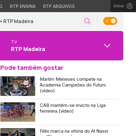
G
RTP ENSINA
RTP ARQUIVOS
Entrar
+ RTP Madeira
TV
RTP Madeira
Pode também gostar
Martim Meneses compete na
Academia Campeões do Futuro
(vídeo)
CAB mantém-se invicto na Liga
feminina (vídeo)
Félix marca na vitória do Al Nassr