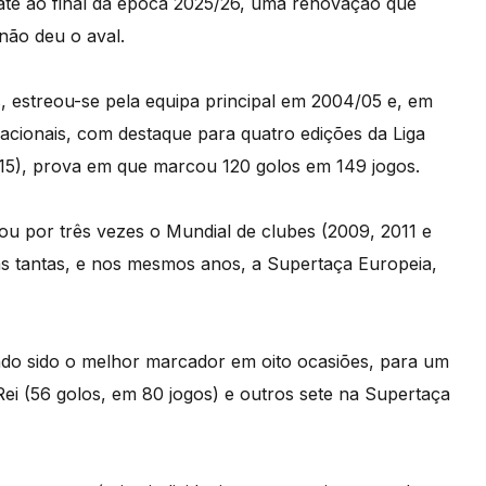
é’ até ao final da época 2025/26, uma renovação que
não deu o aval.
, estreou-se pela equipa principal em 2004/05 e, em
rnacionais, com destaque para quatro edições da Liga
15), prova em que marcou 120 golos em 149 jogos.
ou por três vezes o Mundial de clubes (2009, 2011 e
as tantas, e nos mesmos anos, a Supertaça Europeia,
endo sido o melhor marcador em oito ocasiões, para um
Rei (56 golos, em 80 jogos) e outros sete na Supertaça