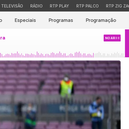
TELEVISÃO
RÁDIO
RTP PLAY
RTP PALCO
RTP ZIG ZA
o
Especiais
Programas
Programação
ira
NO AR