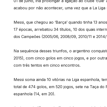
01 de julho, iria prolongar a ligação ao clube ‘cul
acabou por não acontecer, uma vez que a La Liga 
Messi, que chegou ao ‘Barça’ quando tinha 13 anos
17 épocas, arrebatou 34 títulos, 10 dos quais inte
dos Campeões (2005/06, 2008/09, 2010/11 e 2014/
Na sequência desses triunfos, o argentino conquist
2015), com cinco golos em cinco jogos, e por outr
com três tentos em cinco encontros.
Messi soma ainda 10 vitórias na Liga espanhola, t
total de 474 golos, em 520 jogos, sete na Taça do 
espanhola (14, em 20).