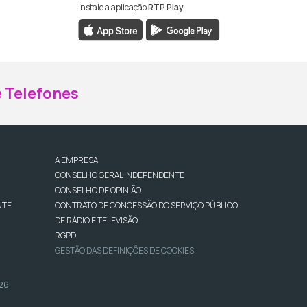
Instale a aplicação
RTP Play
ebook da RTP Madeira
nstagram da RTP Madeira
 Telefones
A EMPRESA
CONSELHO GERAL INDEPENDENTE
CONSELHO DE OPINIÃO
NTE
CONTRATO DE CONCESSÃO DO SERVIÇO PÚBLICO
DE RÁDIO E TELEVISÃO
RGPD
GESTÃO DAS DEFINIÇÕES DE COOKIES
026