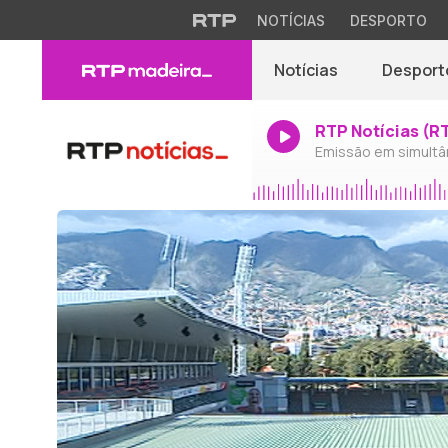
NOTÍCIAS
DESPORTO
Notícias
Desport
RTP Notícias (R
Emissão em simultâ