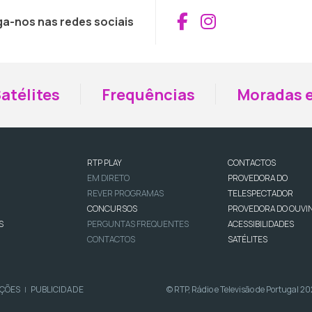
Aceder ao Fac
Aceder ao I
ga-nos nas redes sociais
atélites
Frequências
Moradas e
RTP PLAY
CONTACTOS
EM DIRETO
PROVEDORA DO
REVER PROGRAMAS
TELESPECTADOR
CONCURSOS
PROVEDORA DO OUVI
S
PERGUNTAS FREQUENTES
ACESSIBILIDADES
CONTACTOS
SATÉLITES
IÇÕES
PUBLICIDADE
© RTP, Rádio e Televisão de Portugal 2
|