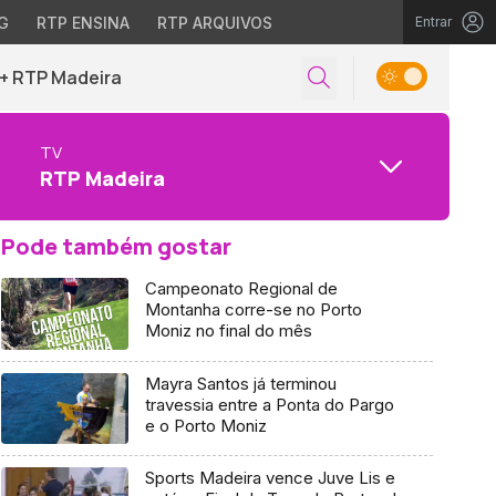
G
RTP ENSINA
RTP ARQUIVOS
Entrar
+ RTP Madeira
TV
RTP Madeira
Pode também gostar
Campeonato Regional de
Montanha corre-se no Porto
Moniz no final do mês
Mayra Santos já terminou
travessia entre a Ponta do Pargo
e o Porto Moniz
Sports Madeira vence Juve Lis e