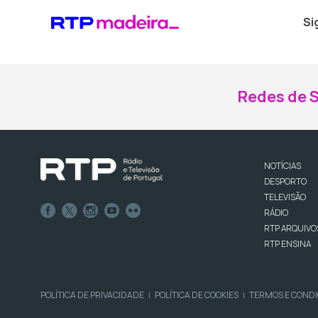
Si
Redes de S
NOTÍCIAS
DESPORTO
TELEVISÃO
RÁDIO
RTP ARQUIVO
RTP ENSINA
POLÍTICA DE PRIVACIDADE
POLÍTICA DE COOKIES
TERMOS E COND
|
|