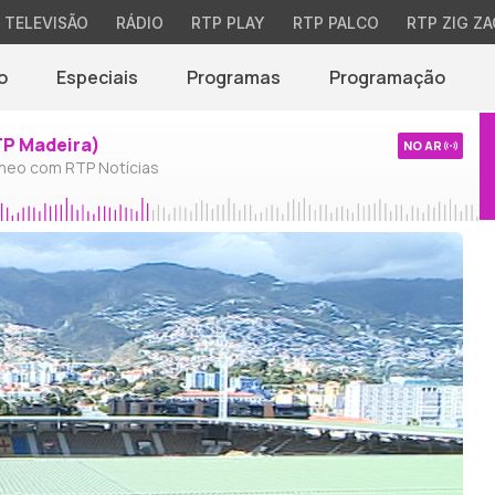
TELEVISÃO
RÁDIO
RTP PLAY
RTP PALCO
RTP ZIG ZA
o
Especiais
Programas
Programação
TP Madeira)
NO AR
neo com RTP Notícias