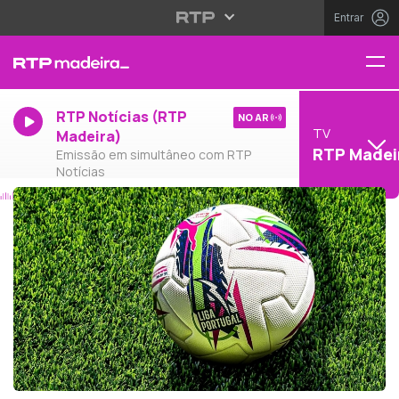
Entrar
RTP Notícias (RTP
NO AR
TV
Madeira)
RTP Madei
Emissão em simultâneo com RTP
Notícias