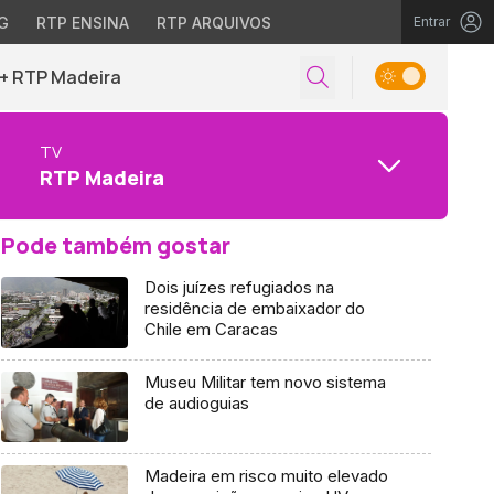
G
RTP ENSINA
RTP ARQUIVOS
Entrar
+ RTP Madeira
TV
RTP Madeira
Pode também gostar
Dois juízes refugiados na
residência de embaixador do
Chile em Caracas
Museu Militar tem novo sistema
de audioguias
Madeira em risco muito elevado