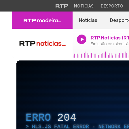
NOTÍCIAS
DESPORTO
Notícias
Desport
RTP Notícias (R
Emissão em simultâ
ERRO
204
HLS.JS FATAL ERROR - NETWORK E