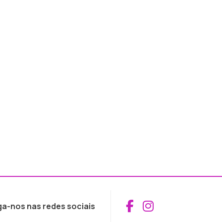
Aceder ao Fac
Aceder ao I
ga-nos nas redes sociais