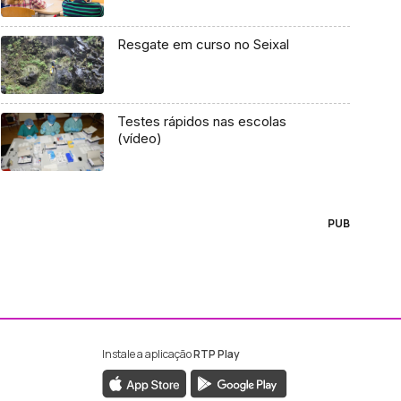
Resgate em curso no Seixal
Testes rápidos nas escolas
(vídeo)
PUB
Instale a aplicação
RTP Play
ebook da RTP Madeira
nstagram da RTP Madeira