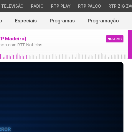
TELEVISÃO
RÁDIO
RTP PLAY
RTP PALCO
RTP ZIG ZA
o
Especiais
Programas
Programação
TP Madeira)
NO AR
neo com RTP Notícias
RROR